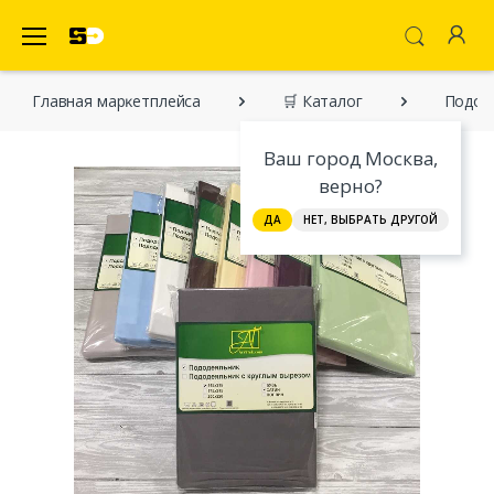
SecretDiscounter Маркетплейс
Главная марĸетплейса
🛒 Каталог
Пододе
Ваш город Москва,
верно?
ДА
НЕТ, ВЫБРАТЬ ДРУГОЙ