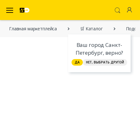
SecretDiscounter Маркетплейс
Главная марĸетплейса
🛒 Каталог
Подод
Ваш город Санкт-
Петербург, верно?
ДА
НЕТ, ВЫБРАТЬ ДРУГОЙ