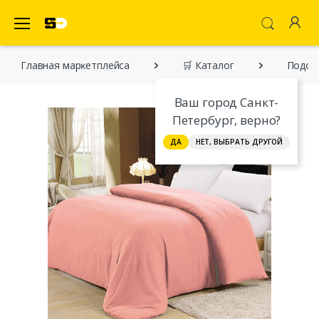
SecretDiscounter Маркетплейс
Главная марĸетплейса
🛒 Каталог
Пододе
Ваш город Санкт-
Петербург, верно?
ДА
НЕТ, ВЫБРАТЬ ДРУГОЙ