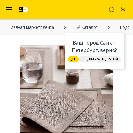
SecretDiscounter Маркетплейс
Главная марĸетплейса
🛒 Каталог
Подста
Ваш город Санкт-
Петербург, верно?
ДА
НЕТ, ВЫБРАТЬ ДРУГОЙ