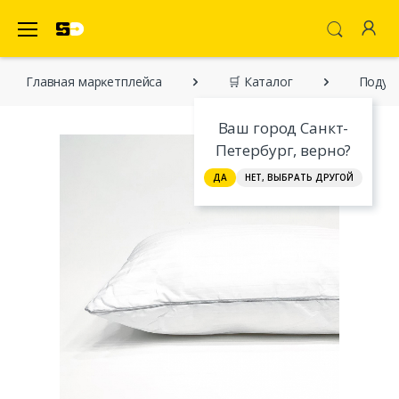
SecretDiscounter Маркетплейс
Главная марĸетплейса
🛒 Каталог
Подуш
Ваш город Санкт-
Петербург, верно?
ДА
НЕТ, ВЫБРАТЬ ДРУГОЙ