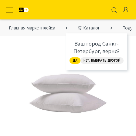
SecretDiscounter Маркетплейс
Главная марĸетплейса
🛒 Каталог
Подушк
Ваш город Санкт-
Петербург, верно?
ДА
НЕТ, ВЫБРАТЬ ДРУГОЙ