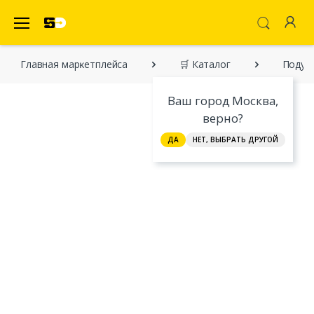
SecretDiscounter Маркетплейс
Главная марĸетплейса
🛒 Каталог
Подуш
Ваш город Москва,
верно?
ДА
НЕТ, ВЫБРАТЬ ДРУГОЙ