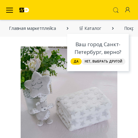
SecretDiscounter Маркетплейс
Главная марĸетплейса
🛒 Каталог
Покрыв
Ваш город Санкт-
Петербург, верно?
ДА
НЕТ, ВЫБРАТЬ ДРУГОЙ