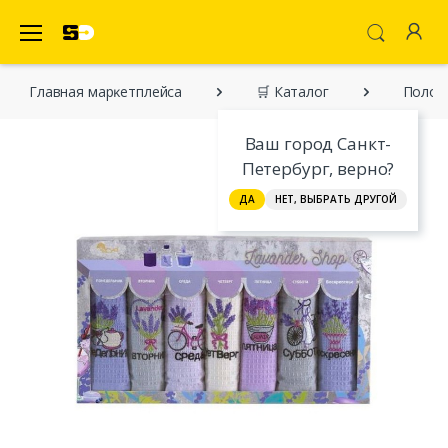
SecretDiscounter Маркетплейс
Главная марĸетплейса
🛒 Каталог
Полот
Ваш город Санкт-
Петербург, верно?
ДА
НЕТ, ВЫБРАТЬ ДРУГОЙ