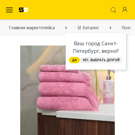
SecretDiscounter Маркетплейс
Главная марĸетплейса
🛒 Каталог
Полот
Ваш город Санкт-
Петербург, верно?
ДА
НЕТ, ВЫБРАТЬ ДРУГОЙ