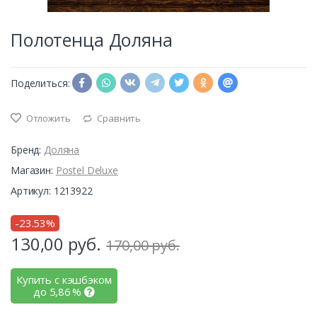
Полотенца Доляна
Поделиться:
Отложить
Сравнить
Бренд:
Доляна
Магазин:
Postel Deluxe
Артикул: 1213922
-23.53%
130,00
руб.
170,00 руб.
Купить с кэшбэком
до
5,86
%