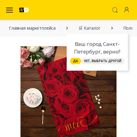
SecretDiscounter Маркетплейс
Главная марĸетплейса
🛒 Каталог
Полот
Ваш город Санкт-
Петербург, верно?
ДА
НЕТ, ВЫБРАТЬ ДРУГОЙ