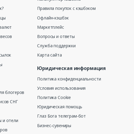
к?
Правила покупок с кэшбэком
ицы
Офлайн-кэшбэк
валют
Маркетплейс
 весов
Вопросы и ответы
Служба поддержки
сылок
Карта сайта
ны
Юридическая информация
Политика конфиденциальности
Условия использования
ля блогеров
Политика Cookie
исов СНГ
Юридическая помощь
Глаз Бога телеграм-бот
 и отели
Бизнес-сувениры
еров