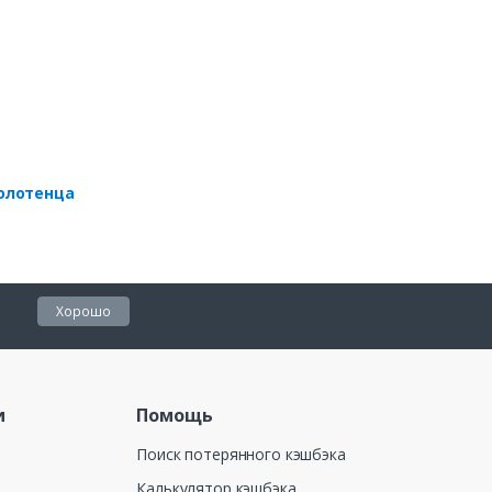
олотенца
Хорошо
и
Помощь
Поиск потерянного кэшбэка
Калькулятор кэшбэка