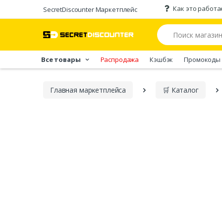
Как это работа
SecretDiscounter Маркетплейс
Все товары
Распродажа
Кэшбэк
Промокоды
Главная марĸетплейса
🛒 Каталог