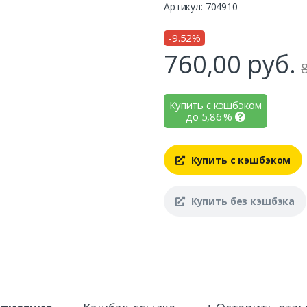
Артикул: 704910
-9.52%
760,00
руб.
Купить с кэшбэком
до
5,86
%
Купить с кэшбэком
Купить без кэшбэка