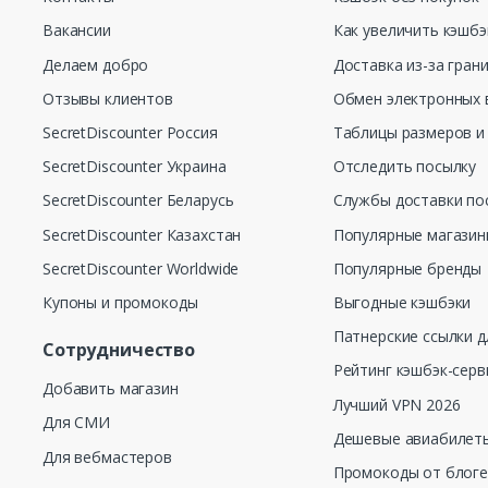
Вакансии
Как увеличить кэшбэ
Делаем добро
Доставка из-за гран
Отзывы клиентов
Обмен электронных 
SecretDiscounter Россия
Таблицы размеров и
SecretDiscounter Украина
Отследить посылку
SecretDiscounter Беларусь
Службы доставки по
SecretDiscounter Казахстан
Популярные магази
SecretDiscounter Worldwide
Популярные бренды
Купоны и промокоды
Выгодные кэшбэки
Патнерские ссылки д
Сотрудничество
Рейтинг кэшбэк-серв
Добавить магазин
Лучший VPN 2026
Для СМИ
Дешевые авиабилеты
Для вебмастеров
Промокоды от блог