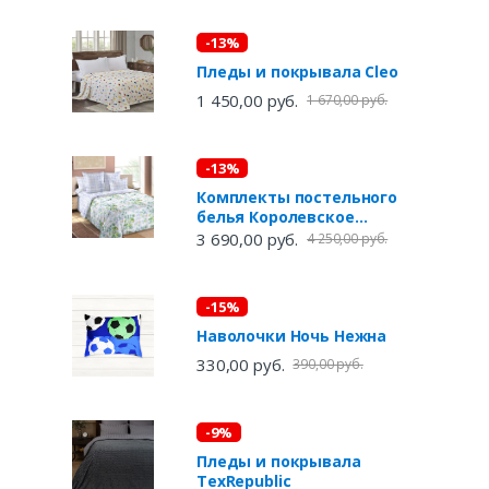
-13%
Пледы и покрывала Cleo
1 450,00 руб.
1 670,00 руб.
-13%
Комплекты постельного
белья Королевское
искушение
3 690,00 руб.
4 250,00 руб.
-15%
Наволочки Ночь Нежна
330,00 руб.
390,00 руб.
-9%
Пледы и покрывала
TexRepublic