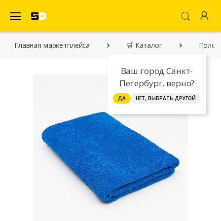
SecretDiscounter Маркетплейс
Главная марĸетплейса
🛒 Каталог
Полот
Ваш город Санкт-
Петербург, верно?
ДА
НЕТ, ВЫБРАТЬ ДРУГОЙ