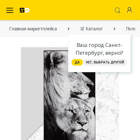
SecretDiscounter Маркетплейс
Главная марĸетплейса
🛒 Каталог
Полот
Ваш город Санкт-
Петербург, верно?
ДА
НЕТ, ВЫБРАТЬ ДРУГОЙ