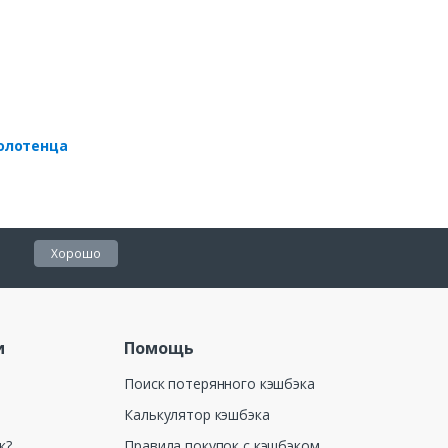
олотенца
Хорошо
и
Помощь
Поиск потерянного кэшбэка
Калькулятор кэшбэка
к?
Правила покупок с кэшбэком