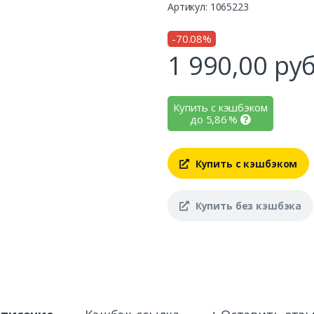
Артикул: 1065223
-70.08%
1 990,00
руб
Купить с кэшбэком
до
5,86
%
Купить с кэшбэком
Купить без кэшбэка