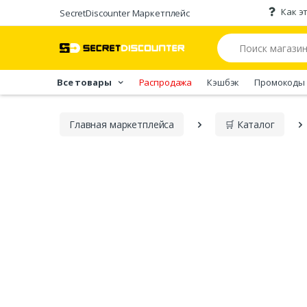
Как э
SecretDiscounter Маркетплейс
Все товары
Распродажа
Кэшбэк
Промокоды
Главная марĸетплейса
🛒 Каталог