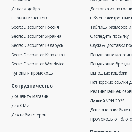
Делаем добро
Доставка из-за гран
Отзывы клиентов
Обмен электронных 
SecretDiscounter Россия
Таблицы размеров и
SecretDiscounter Украина
Отследить посылку
SecretDiscounter Беларусь
Службы доставки по
SecretDiscounter Казахстан
Популярные магази
SecretDiscounter Worldwide
Популярные бренды
Купоны и промокоды
Выгодные кэшбэки
Патнерские ссылки д
Сотрудничество
Рейтинг кэшбэк-серв
Добавить магазин
Лучший VPN 2026
Для СМИ
Дешевые авиабилеты
Для вебмастеров
Промокоды от блог
Промокоды