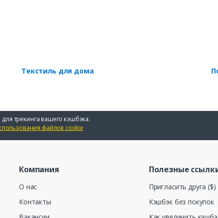
Текстиль для дома
П
 для трекинга вашего кэшбэка.
спользования файлов cookie
Компания
Полезные ссылк
О нас
Пригласить друга ($)
Контакты
Кэшбэк без покупок
Вакансии
Как увеличить кэшбэ