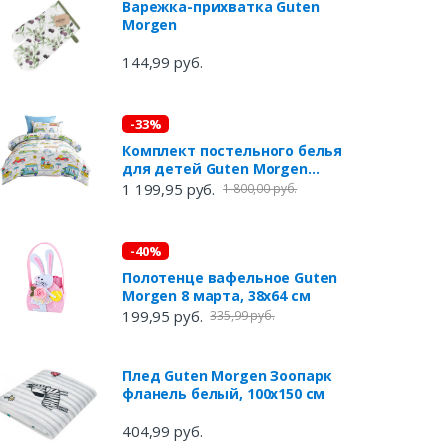
Варежка-прихватка Guten
Morgen
144,99 руб.
-33%
Комплект постельного белья
для детей Guten Morgen
Animal бязь, 1,5-спальный
1 199,95 руб.
1 800,00 руб.
-40%
Полотенце вафельное Guten
Morgen 8 марта, 38х64 см
199,95 руб.
335,99 руб.
Плед Guten Morgen Зоопарк
фланель белый, 100х150 см
404,99 руб.