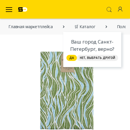
SecretDiscounter Маркетплейс
Главная марĸетплейса
🛒 Каталог
Полот
Ваш город Санкт-
Петербург, верно?
ДА
НЕТ, ВЫБРАТЬ ДРУГОЙ