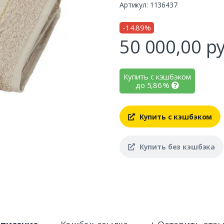
Артикул: 1136437
-14.89%
50 000,00
ру
Купить с кэшбэком
до
5,86
%
Купить с кэшбэком
Купить без кэшбэка