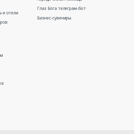
Глаз Бога телеграм-бот
 и отели
Бизнес-сувениры
еров
зм
ка