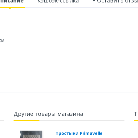
писание
Кэшбэк-ссылка
+ Оставить отз
см
Другие товары магазина
Т
Простыни Primavelle