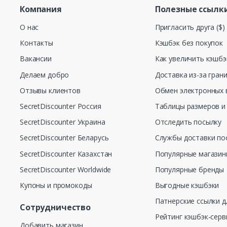
Компания
Полезные ссылк
О нас
Пригласить друга ($)
Контакты
Кэшбэк без покупок
Вакансии
Как увеличить кэшбэ
Делаем добро
Доставка из-за гран
Отзывы клиентов
Обмен электронных 
SecretDiscounter Россия
Таблицы размеров и
SecretDiscounter Украина
Отследить посылку
SecretDiscounter Беларусь
Службы доставки по
SecretDiscounter Казахстан
Популярные магази
SecretDiscounter Worldwide
Популярные бренды
Купоны и промокоды
Выгодные кэшбэки
Патнерские ссылки д
Сотрудничество
Рейтинг кэшбэк-серв
Добавить магазин