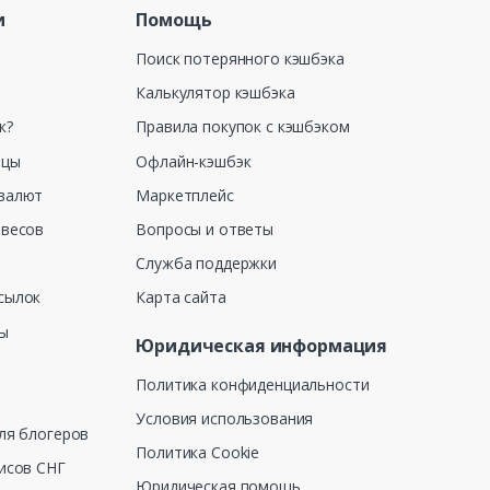
и
Помощь
Поиск потерянного кэшбэка
Калькулятор кэшбэка
к?
Правила покупок с кэшбэком
ицы
Офлайн-кэшбэк
валют
Маркетплейс
 весов
Вопросы и ответы
Служба поддержки
сылок
Карта сайта
ны
Юридическая информация
Политика конфиденциальности
Условия использования
ля блогеров
Политика Cookie
исов СНГ
Юридическая помощь