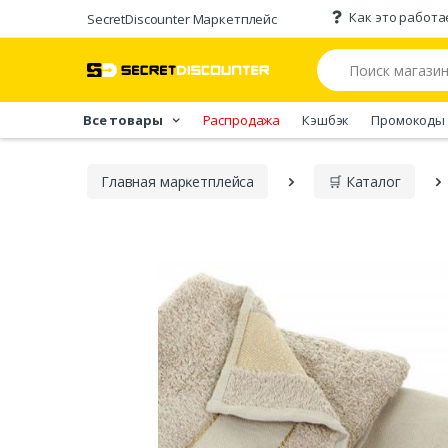
Как это работа
SecretDiscounter Маркетплейс
Все товары
Распродажа
Кэшбэк
Промокоды
Главная марĸетплейса
🛒 Каталог