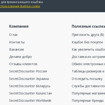
 для трекинга вашего кэшбэка.
спользования файлов cookie
Компания
Полезные ссылк
О нас
Пригласить друга ($)
Контакты
Кэшбэк без покупок
Вакансии
Как увеличить кэшбэ
Делаем добро
Доставка из-за гран
Отзывы клиентов
Обмен электронных 
SecretDiscounter Россия
Таблицы размеров и
SecretDiscounter Украина
Отследить посылку
SecretDiscounter Беларусь
Службы доставки по
SecretDiscounter Казахстан
Популярные магази
SecretDiscounter Worldwide
Популярные бренды