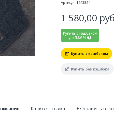
Артикул: 1243824
1 580,00
руб
Купить с кэшбэком
до
5,86
%
Купить с кэшбэком
Купить без кэшбэка
писание
Кэшбэк-ссылка
+ Оставить отз