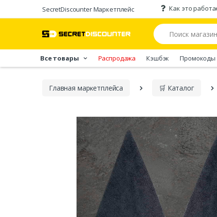
Как это работа
SecretDiscounter Маркетплейс
Все товары
Распродажа
Кэшбэк
Промокоды
Главная марĸетплейса
🛒 Каталог