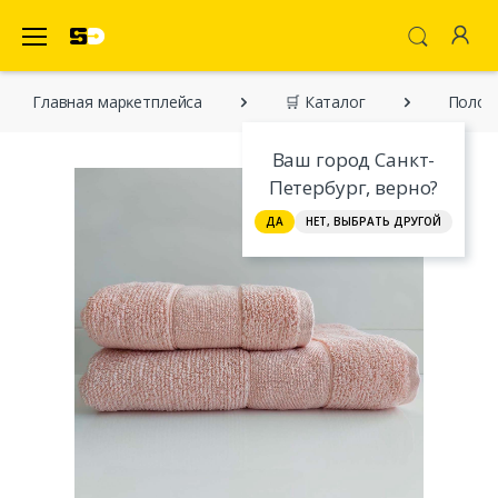
SecretDiscounter Маркетплейс
Главная марĸетплейса
🛒 Каталог
Полоте
Ваш город Санкт-
Петербург, верно?
ДА
НЕТ, ВЫБРАТЬ ДРУГОЙ