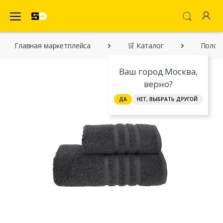
SecretDiscounter Маркетплейс
Главная марĸетплейса
🛒 Каталог
Полоте
Ваш город Москва,
верно?
ДА
НЕТ, ВЫБРАТЬ ДРУГОЙ