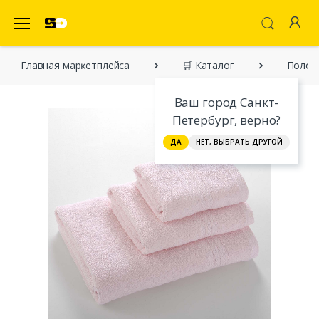
SecretDiscounter Маркетплейс
Главная марĸетплейса
🛒 Каталог
Полот
Ваш город Санкт-
Петербург, верно?
ДА
НЕТ, ВЫБРАТЬ ДРУГОЙ