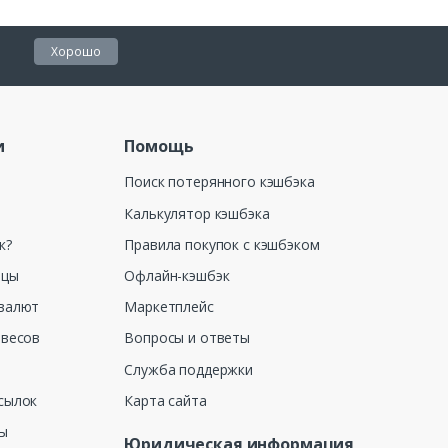
Хорошо
и
Помощь
Поиск потерянного кэшбэка
Калькулятор кэшбэка
к?
Правила покупок с кэшбэком
ицы
Офлайн-кэшбэк
валют
Маркетплейс
 весов
Вопросы и ответы
Служба поддержки
сылок
Карта сайта
ны
Юридическая информация