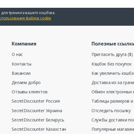
 для трекинга вашего кэшбэка.
спользования файлов cookie
Компания
Полезные ссылк
О нас
Пригласить друга ($)
Контакты
Кэшбэк без покупок
Вакансии
Как увеличить кэшбэ
Делаем добро
Доставка из-за гран
Отзывы клиентов
Обмен электронных 
SecretDiscounter Россия
Таблицы размеров и
SecretDiscounter Украина
Отследить посылку
SecretDiscounter Беларусь
Службы доставки по
SecretDiscounter Казахстан
Популярные магази