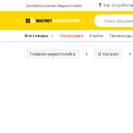
Как это работа
SecretDiscounter Маркетплейс
Все товары
Распродажа
Кэшбэк
Промокоды
Главная марĸетплейса
🛒 Каталог