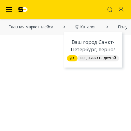
SecretDiscounter Маркетплейс
Главная марĸетплейса
🛒 Каталог
Полус
Ваш город Санкт-
Петербург, верно?
ДА
НЕТ, ВЫБРАТЬ ДРУГОЙ