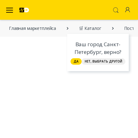
SecretDiscounter Маркетплейс
Главная марĸетплейса
🛒 Каталог
Постро
Ваш город Санкт-
Петербург, верно?
ДА
НЕТ, ВЫБРАТЬ ДРУГОЙ