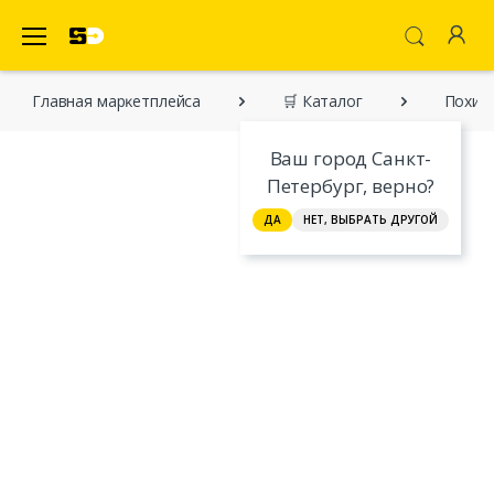
SecretDiscounter Маркетплейс
Главная марĸетплейса
🛒 Каталог
Похит
Ваш город Санкт-
Петербург, верно?
ДА
НЕТ, ВЫБРАТЬ ДРУГОЙ