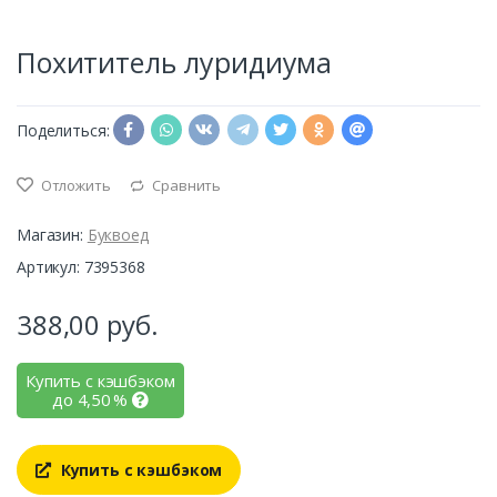
Похититель луридиума
Поделиться:
Отложить
Сравнить
Магазин:
Буквоед
Артикул: 7395368
388,00
руб.
Купить с кэшбэком
до
4,50
%
Купить с кэшбэком