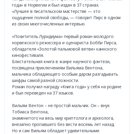
года» в Норвегии и был издан в 37 странах.
«Лучшее в писательском мастерстве — это
ощущение полной свободы, — говорит Пирс в одном
из своих многочисленных интервью.
«Похититель Луридиума» первый роман молодого
норвежского режиссера и сценариста Бобби Пирса,
обладателя «Золотой пальмовой ветви» каннского
кинофестиваля.
Блистательная книга в жанре научного фэнтези,
посвящена приключениям Вильяма Вентона,
мальчика обладающего особым даром разгадывать
шифры самой разной сложности.
Роман получил награду «Книга года» у себя на родине
и был переведен на 37 языков.
Вильям Вентон – не простой мальчик. Он – внук
Тобиаса Вентона,
знаменитого на весь мир криптолога и археолога,
внезапно пропавшего без вести восемь лет назад.
Но и сам Вильям обладает удивительными