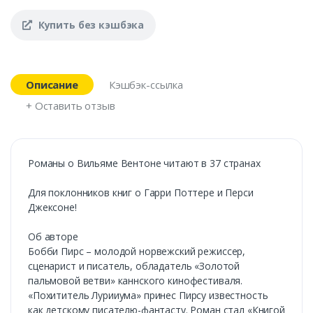
Купить без кэшбэка
Описание
Кэшбэк-ссылка
+ Оставить отзыв
Романы о Вильяме Вентоне читают в 37 странах
Для поклонников книг о Гарри Поттере и Перси
Джексоне!
Об авторе
Бобби Пирс – молодой норвежский режиссер,
сценарист и писатель, обладатель «Золотой
пальмовой ветви» каннского кинофестиваля.
«Похититель Лурииума» принес Пирсу известность
как детскому писателю-фантасту. Роман стал «Книгой