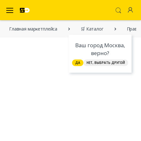
SecretDiscounter Маркетплейс
Главная марĸетплейса
🛒 Каталог
Право.
Ваш город Москва,
верно?
ДА
НЕТ, ВЫБРАТЬ ДРУГОЙ