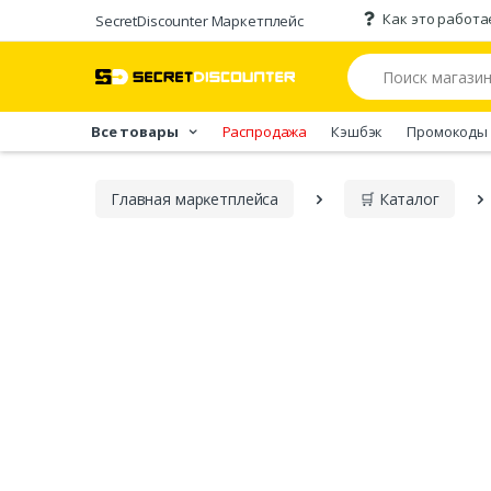
Как это работа
SecretDiscounter Маркетплейс
Все товары
Распродажа
Кэшбэк
Промокоды
Главная марĸетплейса
🛒 Каталог