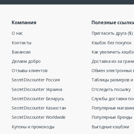
Компания
Полезные ссылк
О нас
Пригласить друга ($)
Контакты
Кэшбэк без покупок
Вакансии
Как увеличить кэшбэ
Делаем добро
Доставка из-за гран
Отзывы клиентов
Обмен электронных 
SecretDiscounter Россия
Таблицы размеров и
SecretDiscounter Украина
Отследить посылку
SecretDiscounter Беларусь
Службы доставки по
SecretDiscounter Казахстан
Популярные магази
SecretDiscounter Worldwide
Популярные бренды
Купоны и промокоды
Выгодные кэшбэки