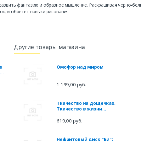
развить фантазию и образное мышление. Раскрашивая черно-белы
к, и обретет навыки рисования.
Другие товары магазина
е
Омофор над миром
)
1 199,00 руб.
Ткачество на дощечках.
Ткачество в жизни
крестьянской семьи XVIII -XIX
веков. Учебно-методичекое
619,00 руб.
пособие.
Нефритовый диск "Би":