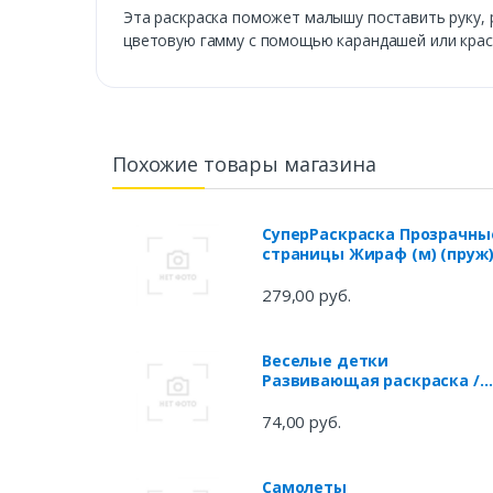
Эта раскраска поможет малышу поставить руку, 
цветовую гамму с помощью карандашей или красо
Похожие товары магазина
СуперРаскраска Прозрачны
страницы Жираф (м) (пруж
(Хатбер)
279,00 руб.
Веселые детки
Развивающая раскраска /
(мягк). Богданова Л.
(Попурри)
74,00 руб.
Самолеты