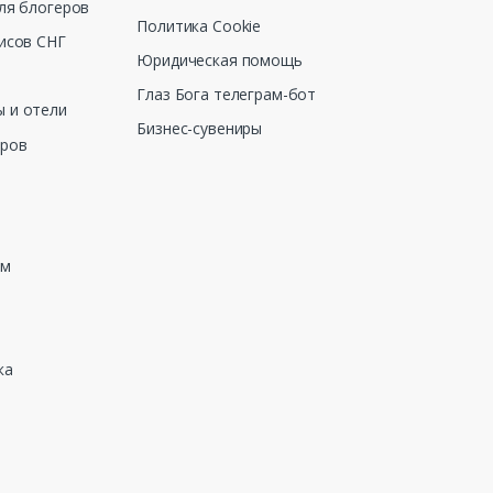
ля блогеров
Политика Cookie
исов СНГ
Юридическая помощь
Глаз Бога телеграм-бот
 и отели
Бизнес-сувениры
еров
зм
ка