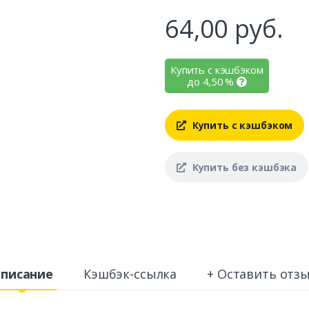
64,00
руб.
Купить с кэшбэком
до
4,50
%
Купить с кэшбэком
Купить без кэшбэка
писание
Кэшбэк-ссылка
+ Оставить отз