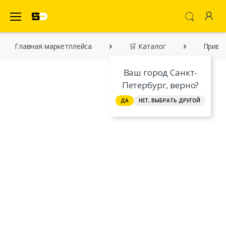
SecretDiscounter Маркетплейс
Главная марĸетплейса
🛒 Каталог
Привет
Ваш город Санкт-
Петербург, верно?
ДА
НЕТ, ВЫБРАТЬ ДРУГОЙ