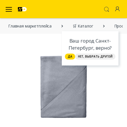
SecretDiscounter Маркетплейс
Главная марĸетплейса
🛒 Каталог
Просты
Ваш город Санкт-
Петербург, верно?
ДА
НЕТ, ВЫБРАТЬ ДРУГОЙ