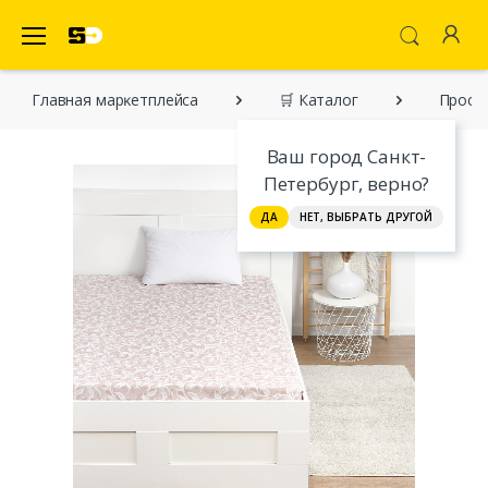
SecretDiscounter Маркетплейс
Главная марĸетплейса
🛒 Каталог
Прост
Ваш город Санкт-
Петербург, верно?
ДА
НЕТ, ВЫБРАТЬ ДРУГОЙ