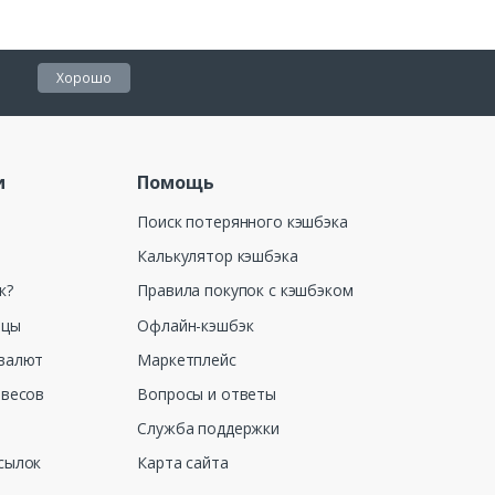
Хорошо
и
Помощь
Поиск потерянного кэшбэка
Калькулятор кэшбэка
к?
Правила покупок с кэшбэком
ицы
Офлайн-кэшбэк
валют
Маркетплейс
 весов
Вопросы и ответы
Служба поддержки
сылок
Карта сайта