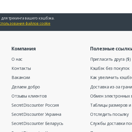
 для трекинга вашего кэшбэка.
спользования файлов cookie
Компания
Полезные ссылк
О нас
Пригласить друга ($)
Контакты
Кэшбэк без покупок
Вакансии
Как увеличить кэшбэ
Делаем добро
Доставка из-за гран
Отзывы клиентов
Обмен электронных 
SecretDiscounter Россия
Таблицы размеров и
SecretDiscounter Украина
Отследить посылку
SecretDiscounter Беларусь
Службы доставки по