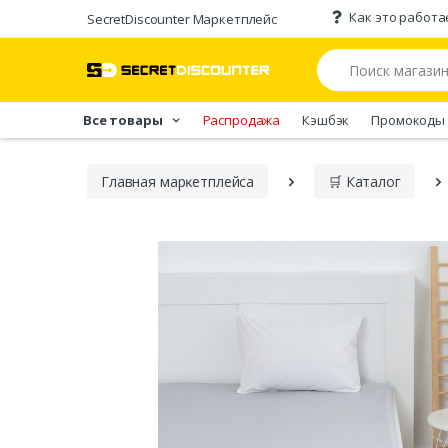
Как это работа
SecretDiscounter Маркетплейс
Все товары
Распродажа
Кэшбэк
Промокоды
Главная марĸетплейса
🛒 Каталог