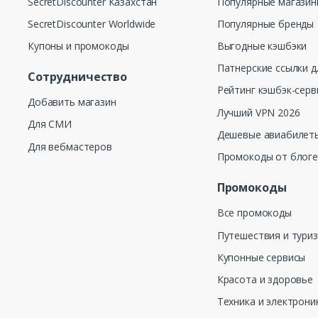
SecretDiscounter Казахстан
Популярные магази
SecretDiscounter Worldwide
Популярные бренды
Купоны и промокоды
Выгодные кэшбэки
Патнерские ссылки д
Сотрудничество
Рейтинг кэшбэк-серв
Добавить магазин
Лучший VPN 2026
Для СМИ
Дешевые авиабилеты
Для вебмастеров
Промокоды от блог
Промокоды
Все промокоды
Путешествия и тури
Купонные сервисы
Красота и здоровье
Техника и электрони