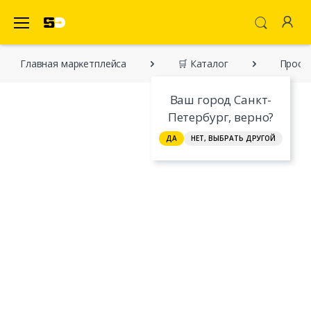
SecretDiscounter Маркетплейс
Главная марĸетплейса
🛒 Каталог
Прост
Ваш город Санкт-
Петербург, верно?
ДА
НЕТ, ВЫБРАТЬ ДРУГОЙ