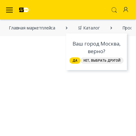
SecretDiscounter Маркетплейс
Главная марĸетплейса
🛒 Каталог
Просты
Ваш город Москва,
верно?
ДА
НЕТ, ВЫБРАТЬ ДРУГОЙ