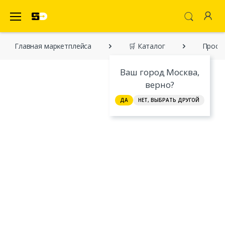
SecretDiscounter Маркетплейс
Главная марĸетплейса
🛒 Каталог
Просты
Ваш город Москва,
верно?
ДА
НЕТ, ВЫБРАТЬ ДРУГОЙ