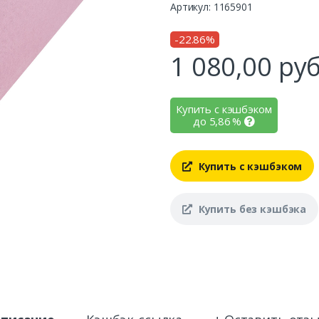
Артикул: 1165901
-22.86%
1 080,00
руб
Купить с кэшбэком
до
5,86
%
Купить с кэшбэком
Купить без кэшбэка