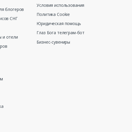
Условия использования
ля блогеров
Политика Cookie
исов СНГ
Юридическая помощь
Глаз Бога телеграм-бот
 и отели
Бизнес-сувениры
еров
зм
ка