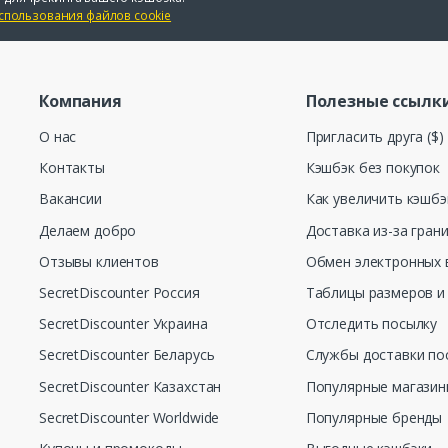
спользования файлов cookie
Компания
Полезные ссылк
О нас
Пригласить друга ($)
Контакты
Кэшбэк без покупок
Вакансии
Как увеличить кэшбэ
Делаем добро
Доставка из-за гран
Отзывы клиентов
Обмен электронных 
SecretDiscounter Россия
Таблицы размеров и
SecretDiscounter Украина
Отследить посылку
SecretDiscounter Беларусь
Службы доставки по
SecretDiscounter Казахстан
Популярные магази
SecretDiscounter Worldwide
Популярные бренды