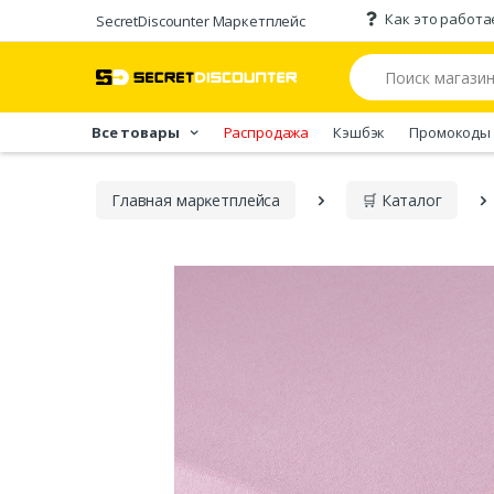
Как это работа
SecretDiscounter Маркетплейс
Все товары
Распродажа
Кэшбэк
Промокоды
Главная марĸетплейса
🛒 Каталог