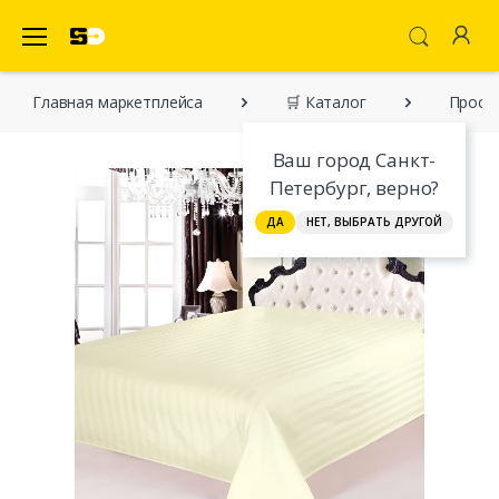
SecretDiscounter Маркетплейс
Главная марĸетплейса
🛒 Каталог
Просты
Ваш город Санкт-
Петербург, верно?
ДА
НЕТ, ВЫБРАТЬ ДРУГОЙ