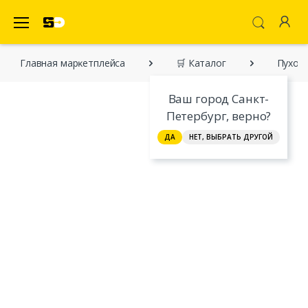
SecretDiscounter Маркетплейс
Главная марĸетплейса
🛒 Каталог
Пухов
Ваш город Санкт-
Петербург, верно?
ДА
НЕТ, ВЫБРАТЬ ДРУГОЙ