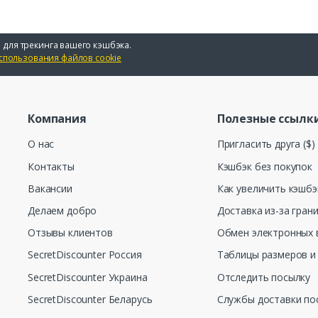
 для трекинга вашего кэшбэка.
спользования файлов cookie
Компания
Полезные ссылк
О нас
Пригласить друга ($)
Контакты
Кэшбэк без покупок
Вакансии
Как увеличить кэшбэ
Делаем добро
Доставка из-за гран
Отзывы клиентов
Обмен электронных 
SecretDiscounter Россия
Таблицы размеров и
SecretDiscounter Украина
Отследить посылку
SecretDiscounter Беларусь
Службы доставки по