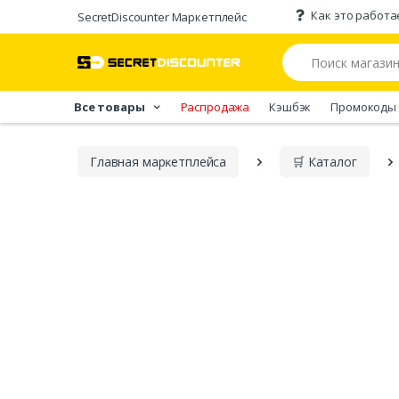
Как это работа
SecretDiscounter Маркетплейс
Все товары
Распродажа
Кэшбэк
Промокоды
Главная марĸетплейса
🛒 Каталог