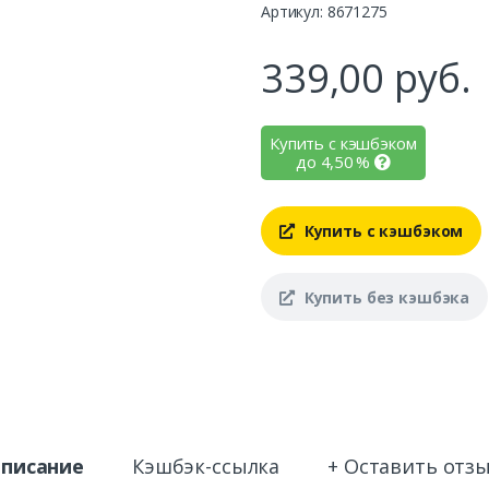
Артикул: 8671275
339,00
руб.
Купить с кэшбэком
до
4,50
%
Купить с кэшбэком
Купить без кэшбэка
писание
Кэшбэк-ссылка
+ Оставить отз