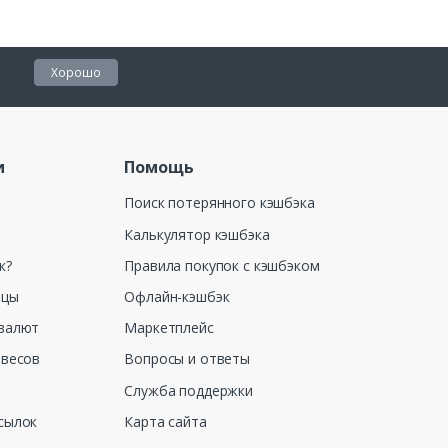
Хорошо
и
Помощь
Поиск потерянного кэшбэка
Калькулятор кэшбэка
к?
Правила покупок с кэшбэком
ицы
Офлайн-кэшбэк
валют
Маркетплейс
 весов
Вопросы и ответы
Служба поддержки
сылок
Карта сайта