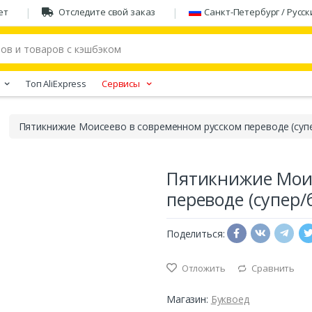
ет
Отследите свой заказ
Санкт-Петербург / Русск
Tоп AliExpress
Сервисы
Пятикнижие Моисеево в современном русском переводе (супе
Пятикнижие Моис
переводе (супер/
Поделиться:
Отложить
Сравнить
Магазин:
Буквоед