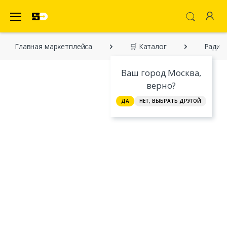
SecretDiscounter Маркетплейс
Главная марĸетплейса
🛒 Каталог
Радио
Ваш город Москва,
верно?
ДА
НЕТ, ВЫБРАТЬ ДРУГОЙ