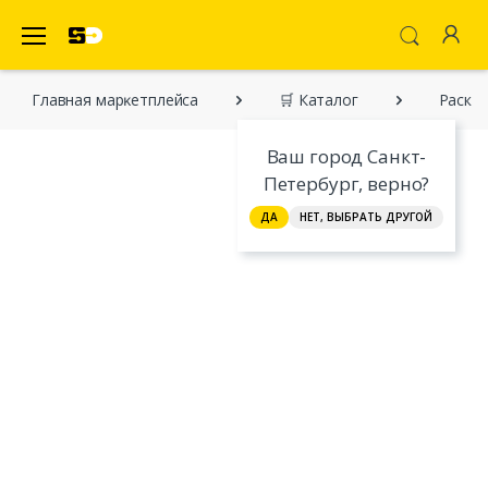
SecretDiscounter Маркетплейс
Главная марĸетплейса
🛒 Каталог
Раскр
Ваш город Санкт-
Петербург, верно?
ДА
НЕТ, ВЫБРАТЬ ДРУГОЙ