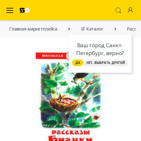
SecretDiscounter Маркетплейс
Главная марĸетплейса
🛒 Каталог
Расска
Ваш город Санкт-
Петербург, верно?
ДА
НЕТ, ВЫБРАТЬ ДРУГОЙ