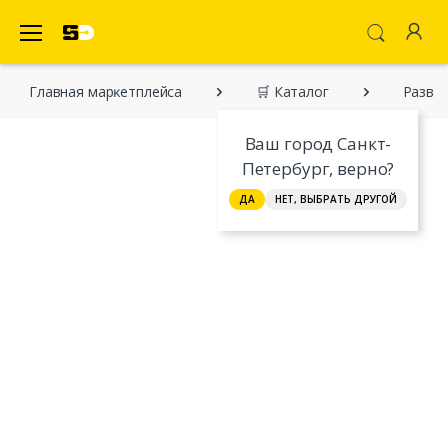
SecretDiscounter Маркетплейс
Главная марĸетплейса
🛒 Каталог
Развив
Ваш город Санкт-
Петербург, верно?
ДА
НЕТ, ВЫБРАТЬ ДРУГОЙ