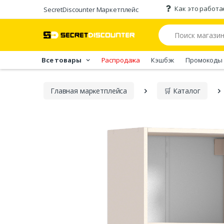
Как это работа
SecretDiscounter Маркетплейс
Все товары
Распродажа
Кэшбэк
Промокоды
Главная марĸетплейса
🛒 Каталог