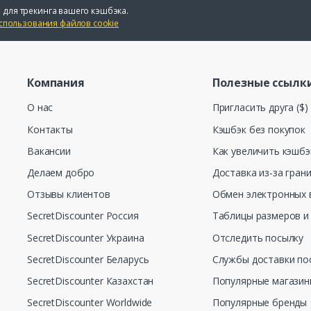
 для трекинга вашего кэшбэка.
спользования файлов cookie
Компания
Полезные ссылк
О нас
Пригласить друга ($)
Контакты
Кэшбэк без покупок
Вакансии
Как увеличить кэшбэ
Делаем добро
Доставка из-за гран
Отзывы клиентов
Обмен электронных 
SecretDiscounter Россия
Таблицы размеров и
SecretDiscounter Украина
Отследить посылку
SecretDiscounter Беларусь
Службы доставки по
SecretDiscounter Казахстан
Популярные магази
SecretDiscounter Worldwide
Популярные бренды