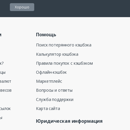
Хорошо
и
Помощь
Поиск потерянного кэшбэка
Калькулятор кэшбэка
к?
Правила покупок с кэшбэком
ицы
Офлайн-кэшбэк
валют
Маркетплейс
 весов
Вопросы и ответы
Служба поддержки
сылок
Карта сайта
ны
Юридическая информация