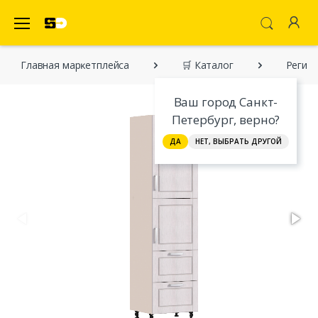
SecretDiscounter Маркетплейс
Главная марĸетплейса
🛒 Каталог
Регина
Ваш город Санкт-
Петербург, верно?
ДА
НЕТ, ВЫБРАТЬ ДРУГОЙ