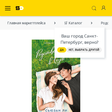
SecretDiscounter Маркетплейс
Главная марĸетплейса
🛒 Каталог
Родств
Ваш город Санкт-
Петербург, верно?
ДА
НЕТ, ВЫБРАТЬ ДРУГОЙ