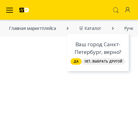
SecretDiscounter Маркетплейс
Главная марĸетплейса
🛒 Каталог
Ручка 
Ваш город Санкт-
Петербург, верно?
ДА
НЕТ, ВЫБРАТЬ ДРУГОЙ