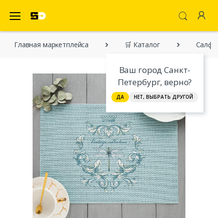
SecretDiscounter Маркетплейс
Главная марĸетплейса
🛒 Каталог
Салфет
Ваш город Санкт-
Петербург, верно?
ДА
НЕТ, ВЫБРАТЬ ДРУГОЙ