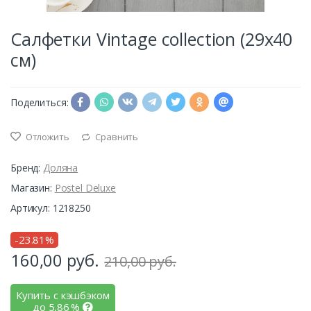
Салфетки Vintage collection (29х40
см)
Поделиться:
Отложить
Сравнить
Бренд:
Доляна
Магазин:
Postel Deluxe
Артикул: 1218250
-23.81%
160,00
руб.
210,00 руб.
Купить с кэшбэком
до
5,86
%