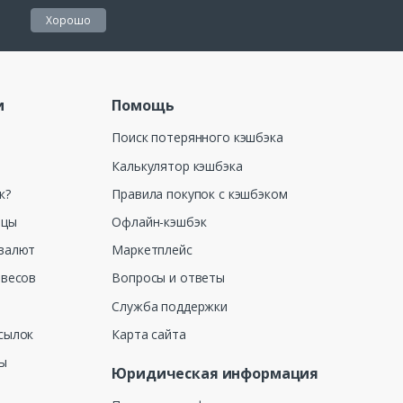
Хорошо
и
Помощь
Поиск потерянного кэшбэка
Калькулятор кэшбэка
к?
Правила покупок с кэшбэком
ицы
Офлайн-кэшбэк
валют
Маркетплейс
 весов
Вопросы и ответы
Служба поддержки
сылок
Карта сайта
ны
Юридическая информация