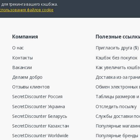
 для трекинга вашего кэшбэка.
спользования файлов cookie
Компания
Полезные ссылк
О нас
Пригласить друга ($)
Контакты
Кэшбэк без покупок
Вакансии
Как увеличить кэшбэ
Делаем добро
Доставка из-за гран
Отзывы клиентов
Обмен электронных 
SecretDiscounter Россия
Таблицы размеров и
SecretDiscounter Украина
Отследить посылку
SecretDiscounter Беларусь
Службы доставки по
SecretDiscounter Казахстан
Популярные магази
SecretDiscounter Worldwide
Популярные бренды