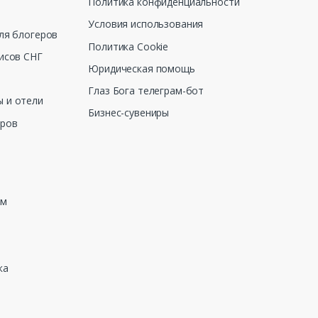
Политика конфиденциальности
Условия использования
ля блогеров
Политика Cookie
исов СНГ
Юридическая помощь
Глаз Бога телеграм-бот
 и отели
Бизнес-сувениры
еров
зм
ка