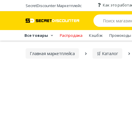
Как это работа
SecretDiscounter Маркетплейс
Все товары
Распродажа
Кэшбэк
Промокоды
Главная марĸетплейса
🛒 Каталог