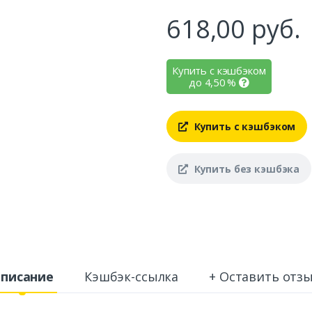
618,00
руб.
Купить с кэшбэком
до
4,50
%
Купить с кэшбэком
Купить без кэшбэка
писание
Кэшбэк-ссылка
+ Оставить отз