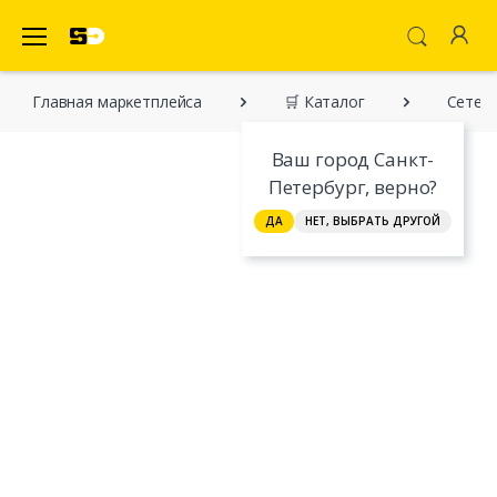
SecretDiscounter Маркетплейс
Главная марĸетплейса
🛒 Каталог
Сетево
Ваш город Санкт-
Петербург, верно?
ДА
НЕТ, ВЫБРАТЬ ДРУГОЙ