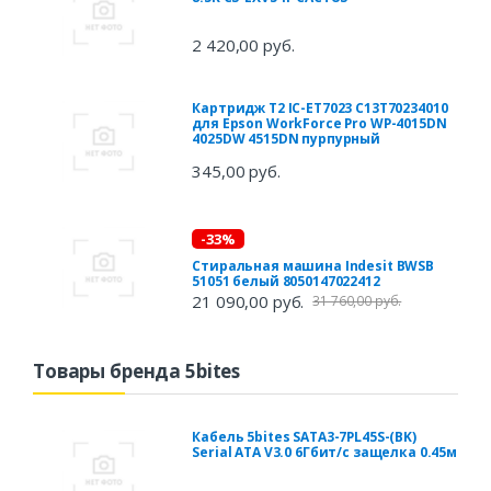
2 420,00 руб.
Картридж T2 IC-ET7023 C13T70234010
для Epson WorkForce Pro WP-4015DN
4025DW 4515DN пурпурный
345,00 руб.
-33%
Стиральная машина Indesit BWSB
51051 белый 8050147022412
21 090,00 руб.
31 760,00 руб.
Товары бренда 5bites
Кабель 5bites SATA3-7PL45S-(BK)
Serial ATA V3.0 6Гбит/с защелка 0.45м