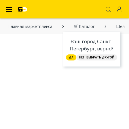
SecretDiscounter Маркетплейс
Главная марĸетплейса
🛒 Каталог
Щелкун
Ваш город Санкт-
Петербург, верно?
ДА
НЕТ, ВЫБРАТЬ ДРУГОЙ